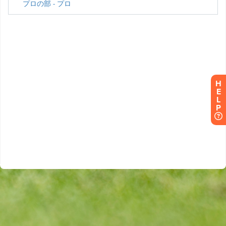
H
E
L
P